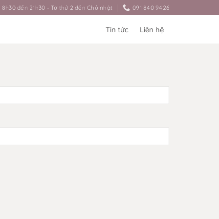
8h30 đến 21h30 - Từ thứ 2 đến Chủ nhật
091 840 9426
Tin tức
Liên hệ