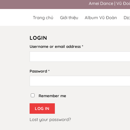
Skip
Amei Dance | Vũ Đoàn
to
content
Trang chủ
Giới thiệu
Album Vũ Đoàn
Dị
LOGIN
Username or email address
*
Password
*
Remember me
LOG IN
Lost your password?